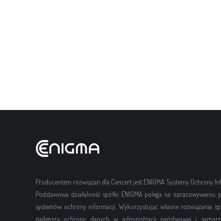
Producentem rozwiązań dla Cencert jest ENIGMA Systemy Ochrony Info
Podstawowa działalność spółki ENIGMA polega na opracowywaniu, p
systemów ochrony informacji. Wykorzystując własne rozwiązania sp
najlepszą ochronę danych w administracji państwowej i samorzą