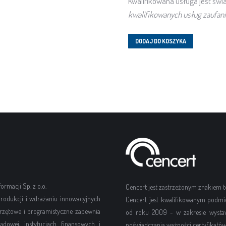
Kwalifikowana usługa jest świ
kwalifikowanych usług zaufani
DODAJ DO KOSZYKA
rmacji Sp. z o.o.
Cencert jest zastrzeżonym znakiem
rodukcji i wdrażaniu innowacyjnych
Cencert jest kwalifikowanym podmi
rzętowe i programistyczne zapewnia
od roku 2009 - w zakresie wystawi
dowej, instytucjach finansowych i
poświadczania ważności certyfikatów