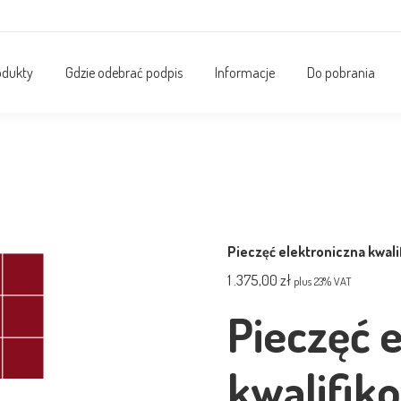
odukty
Gdzie odebrać podpis
Informacje
Do pobrania
Pieczęć elektroniczna kwali
1 .375,00
zł
plus 23% VAT
Pieczęć 
kwalifik