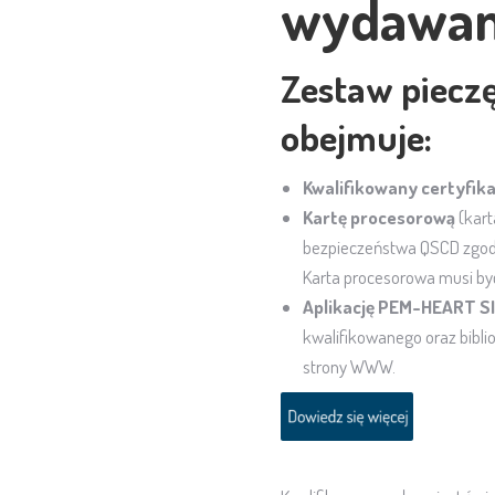
wydawana
Zestaw pieczę
obejmuje:
Kwalifikowany certyfika
Kartę procesorową
(kart
bezpieczeństwa QSCD zgodn
Karta procesorowa musi by
Aplikację PEM-HEART 
kwalifikowanego oraz biblio
strony WWW.