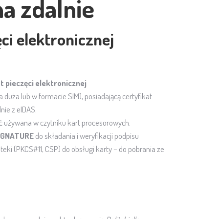
 zdalnie
ci elektronicznej
t pieczęci elektronicznej
a duża lub w formacie SIM), posiadającą certyfikat
ie z eIDAS.
ć używana w czytniku kart procesorowych.
SIGNATURE
do składania i weryfikacji podpisu
teki (PKCS#11, CSP) do obsługi karty – do pobrania ze