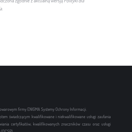
adczona zgodnie z aktualną wersją
Polityki dla
a.
 towarowym firmy ENIGMA Systemy Ochrony Informacji.
otem świadczącym kwalifikowane i niekwalifikowane usługi zaufania
ania certyfikatów, kwalifikowanych znaczników czasu oraz usługi
 (OCSP).