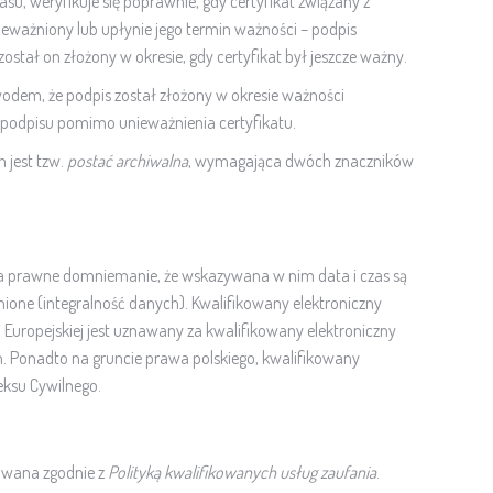
su, weryfikuje się poprawnie, gdy certyfikat związany z
nieważniony lub upłynie jego termin ważności – podpis
ostał on złożony w okresie, gdy certyfikat był jeszcze ważny.
odem, że podpis został złożony w okresie ważności
i podpisu pomimo unieważnienia certyfikatu.
 jest tzw.
postać archiwalna
, wymagająca dwóch znaczników
ia prawne domniemanie, że wskazywana w nim data i czas są
ione (integralność danych). Kwalifikowany elektroniczny
uropejskiej jest uznawany za kwalifikowany elektroniczny
. Ponadto na gruncie prawa polskiego, kwalifikowany
ksu Cywilnego.
owana zgodnie z
Polityką kwalifikowanych usług zaufania
.