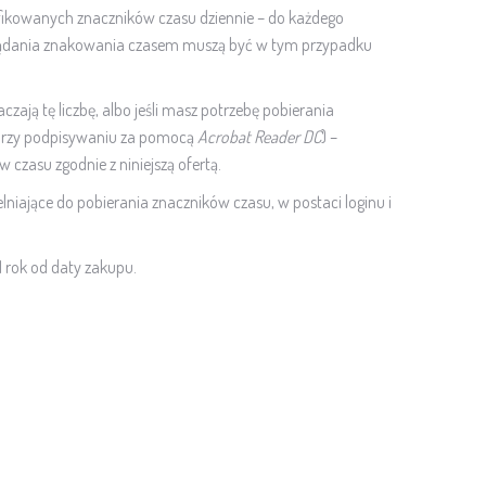
fikowanych znaczników czasu dziennie – do każdego
. Żądania znakowania czasem muszą być w tym przypadku
zają tę liczbę, albo jeśli masz potrzebę pobierania
przy podpisywaniu za pomocą
Acrobat Reader DC
) –
czasu zgodnie z niniejszą ofertą.
niające do pobierania znaczników czasu, w postaci loginu i
 rok od daty zakupu.