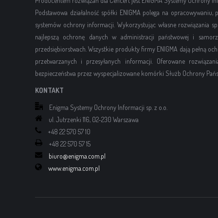
Producentem rozwiązań dla Cencert jest ENIGMA Systemy Ochrony Info
Podstawowa działalność spółki ENIGMA polega na opracowywaniu, p
systemów ochrony informacji. Wykorzystując własne rozwiązania sp
najlepszą ochronę danych w administracji państwowej i samorzą
przedsiębiorstwach. Wszystkie produkty firmy ENIGMA dają pełną oc
przetwarzanych i przesyłanych informacji. Oferowane rozwiąza
bezpieczeństwa przez wyspecjalizowane komórki Służb Ochrony Pańs
KONTAKT
Enigma Systemy Ochrony Informacji sp. z o.o.
ul. Jutrzenki 116, 02-230 Warszawa
+48 22 570 57 10
+48 22 570 57 15
biuro@enigma.com.pl
www.enigma.com.pl