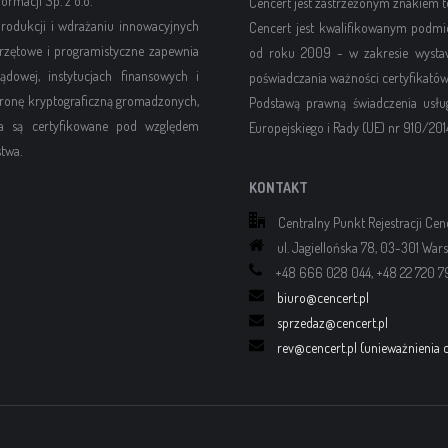
rmacji Sp. z o.o.
Cencert jest zastrzeżonym znakiem
rodukcji i wdrażaniu innowacyjnych
Cencert jest kwalifikowanym podmi
rzętowe i programistyczne zapewnia
od roku 2009 - w zakresie wystawi
dowej, instytucjach finansowych i
poświadczania ważności certyfikatów
hronę kryptograficzną gromadzonych,
Podstawą prawną świadczenia usłu
nia są certyfikowane pod względem
Europejskiego i Rady (UE) nr 910/2014
twa.
KONTAKT
Centralny Punkt Rejestracji Cen
ul. Jagiellońska 78, 03-301 War
+48 666 028 044, +48 22 720 7
biuro@cencert.pl
sprzedaz@cencert.pl
rev@cencert.pl (unieważnienia c