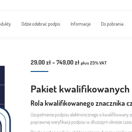
odukty
Gdzie odebrać podpis
Informacje
Do pobrania
Zakres
29,00
zł
–
749,00
zł
plus 23% VAT
cen:
od
Pakiet kwalifikowanych
29,00 zł
do
Rola kwalifikowanego znacznika c
749,00 zł
Uzupełnienie podpisu elektronicznego o kwalifikowany z
poprawnej weryfikacji podpisu w dłuższym okresie czasu