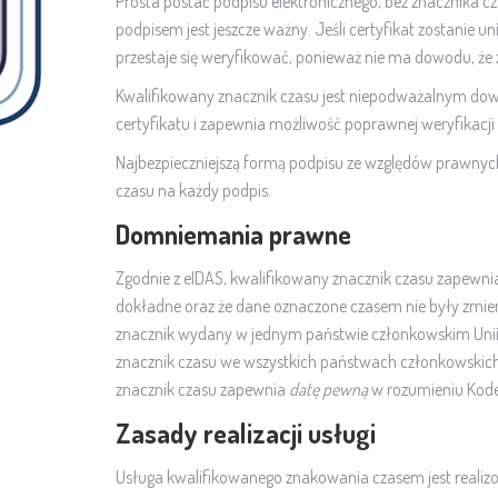
Prosta postać podpisu elektronicznego, bez znacznika cza
podpisem jest jeszcze ważny. Jeśli certyfikat zostanie u
przestaje się weryfikować, ponieważ nie ma dowodu, że z
Kwalifikowany znacznik czasu jest niepodważalnym dow
certyfikatu i zapewnia możliwość poprawnej weryfikacj
Najbezpieczniejszą formą podpisu ze względów prawnych
czasu na każdy podpis.
Domniemania prawne
Zgodnie z eIDAS, kwalifikowany znacznik czasu zapewn
dokładne oraz że dane oznaczone czasem nie były zmien
znacznik wydany w jednym państwie członkowskim Unii E
znacznik czasu we wszystkich państwach członkowskich
znacznik czasu zapewnia
datę pewną
w rozumieniu Kode
Zasady realizacji usługi
Usługa kwalifikowanego znakowania czasem jest realiz