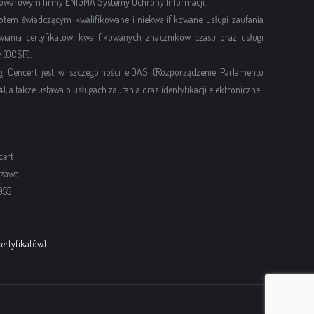
 towarowym firmy ENIGMA Systemy Ochrony Informacji.
otem świadczącym kwalifikowane i niekwalifikowane usługi zaufania
ania certyfikatów, kwalifikowanych znaczników czasu oraz usługi
 (OCSP).
g Cencert jest w szczególności eIDAS (Rozporządzenie Parlamentu
), a także ustawa o usługach zaufania oraz identyfikacji elektronicznej.
cert
szawa
955
ertyfikatów)