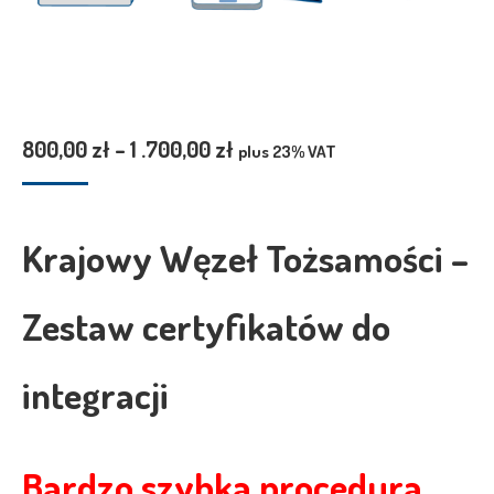
Zakres
800,00
zł
–
1 .700,00
zł
plus 23% VAT
cen:
od
800,00 zł
Krajowy Węzeł Tożsamości –
do
1
Zestaw certyfikatów do
.700,00 zł
integracji
Bardzo szybka procedura