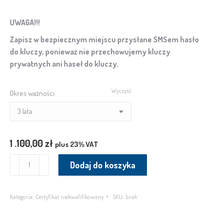
UWAGA!!!
Zapisz w bezpiecznym miejscu przysłane SMSem hasło
do kluczy, ponieważ nie przechowujemy kluczy
prywatnych ani haseł do kluczy.
Wyczyść
Okres ważności
1 .100,00
zł
plus 23% VAT
ilość
Dodaj do koszyka
Zestaw
certyfikatów
do
Kategoria:
Certyfikat niekwalifikowany
SKU:
brak
KWT