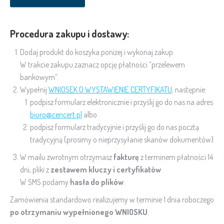
Procedura zakupu i dostawy:
Dodaj produkt do koszyka poniżej i wykonaj zakup.
W trakcie zakupu zaznacz opcję płatności “przelewem
bankowym”.
Wypełnij
WNIOSEK O WYSTAWIENIE CERTYFIKATU
, następnie:
podpisz formularz elektronicznie i przyślij go do nas na adres
biuro@cencert.pl
albo
podpisz formularz tradycyjnie i przyślij go do nas pocztą
tradycyjną (prosimy o nieprzysyłanie skanów dokumentów)
W mailu zwrotnym otrzymasz
fakturę
z terminem płatności 14
dni, pliki z
zestawem kluczy i certyfikatów
.
W SMS podamy
hasła do plików
.
Zamówienia standardowo realizujemy w terminie 1 dnia roboczego
po otrzymaniu wypełnionego WNIOSKU
.