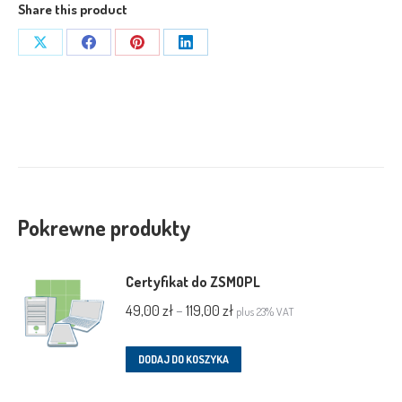
Share this product
Share
Share
Share
Share
on
on
on
on
X
Facebook
Pinterest
LinkedIn
Pokrewne produkty
Certyfikat do ZSMOPL
Zakres
49,00
zł
–
119,00
zł
plus 23% VAT
cen:
Ten
od
DODAJ DO KOSZYKA
produkt
49,00 zł
ma