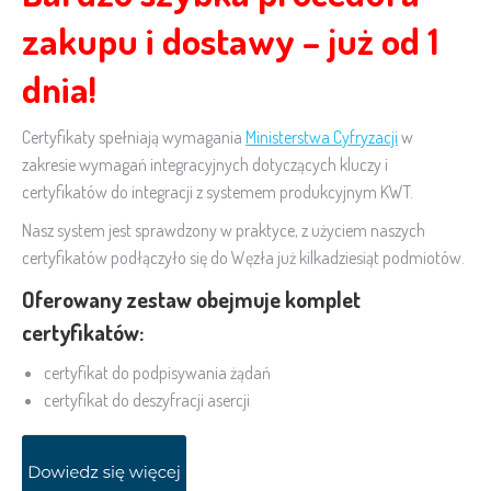
zakupu i dostawy –
już od 1
dnia!
Certyfikaty spełniają wymagania
Ministerstwa Cyfryzacji
w
zakresie wymagań integracyjnych dotyczących kluczy i
certyfikatów do integracji z systemem produkcyjnym KWT.
Nasz system jest sprawdzony w praktyce, z użyciem naszych
certyfikatów podłączyło się do Węzła już kilkadziesiąt podmiotów.
Oferowany zestaw obejmuje komplet
certyfikatów
:
certyfikat do podpisywania żądań
certyfikat do deszyfracji asercji