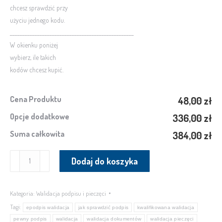
chcesz sprawdzić przy
użyciu jednego kodu.
__________________________________________________
W okienku poniżej
wybierz, ile takich
kodów chcesz kupić.
Cena Produktu
48,00 zł
Opcje dodatkowe
336,00 zł
Suma całkowita
384,00 zł
ilość
Dodaj do koszyka
Kwalifikowana
walidacja
podpisów
Kategoria:
Walidacja podpisu i pieczęci
i
Tagi:
epodpis walidacja
jak sprawdzić podpis
kwalifikowana walidacja
pieczęci
pewny podpis
walidacja
walidacja dokumentów
walidacja pieczęci