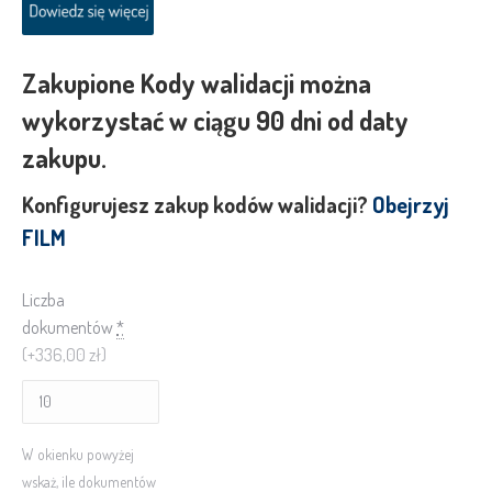
Zakupione Kody walidacji można
wykorzystać w ciągu 90 dni od daty
zakupu.
Konfigurujesz zakup kodów walidacji?
Obejrzyj
FILM
Liczba
dokumentów
*
(+336,00 zł)
W okienku powyżej
wskaż, ile dokumentów