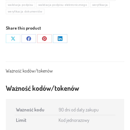
elektronicznych
walidacja podpisu
walidacja podpisu elektronicznego
weryfikacja
-
weryfikacja dokumentów
GetValid
Share this product
Share
Share
Share
Share
on
on
on
on
X
Facebook
Pinterest
LinkedIn
Ważność kodów/tokenów
Ważność kodów/tokenów
Ważność kodu
90 dni od daty zakupu
Limit
Kod jednorazowy