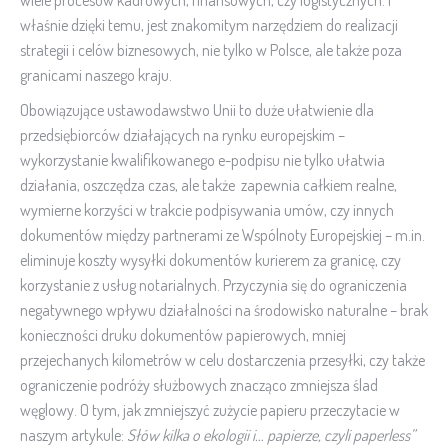
właśnie dzięki temu, jest znakomitym narzędziem do realizacji
strategii i celów biznesowych, nie tylko w Polsce, ale także poza
granicami naszego kraju.
Obowiązujące ustawodawstwo Unii to duże ułatwienie dla
przedsiębiorców działających na rynku europejskim –
wykorzystanie kwalifikowanego e-podpisu nie tylko ułatwia
działania, oszczędza czas, ale także zapewnia całkiem realne,
wymierne korzyści w trakcie podpisywania umów, czy innych
dokumentów między partnerami ze Wspólnoty Europejskiej – m.in.
eliminuje koszty wysyłki dokumentów kurierem za granicę, czy
korzystanie z usług notarialnych. Przyczynia się do ograniczenia
negatywnego wpływu działalności na środowisko naturalne – brak
konieczności druku dokumentów papierowych, mniej
przejechanych kilometrów w celu dostarczenia przesyłki, czy także
ograniczenie podróży służbowych znacząco zmniejsza ślad
węglowy. O tym, jak zmniejszyć zużycie papieru przeczytacie w
naszym artykule:
Słów kilka o ekologii i… papierze, czyli paperless”