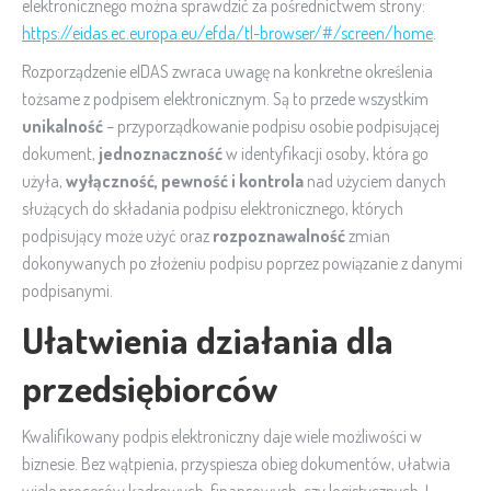
elektronicznego można sprawdzić za pośrednictwem strony:
https://eidas.ec.europa.eu/efda/tl-browser/#/screen/home
.
Rozporządzenie eIDAS zwraca uwagę na konkretne określenia
tożsame z podpisem elektronicznym. Są to przede wszystkim
unikalność
– przyporządkowanie podpisu osobie podpisującej
dokument,
jednoznaczność
w identyfikacji osoby, która go
użyła,
wyłączność, pewność i kontrola
nad użyciem danych
służących do składania podpisu elektronicznego, których
podpisujący może użyć oraz
rozpoznawalność
zmian
dokonywanych po złożeniu podpisu poprzez powiązanie z danymi
podpisanymi.
Ułatwienia działania dla
przedsiębiorców
Kwalifikowany podpis elektroniczny daje wiele możliwości w
biznesie. Bez wątpienia, przyspiesza obieg dokumentów, ułatwia
wiele procesów kadrowych, finansowych, czy logistycznych. I