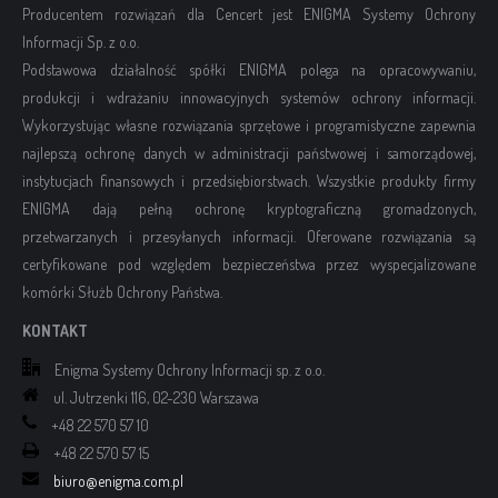
Producentem rozwiązań dla Cencert jest ENIGMA Systemy Ochrony
Informacji Sp. z o.o.
Podstawowa działalność spółki ENIGMA polega na opracowywaniu,
produkcji i wdrażaniu innowacyjnych systemów ochrony informacji.
Wykorzystując własne rozwiązania sprzętowe i programistyczne zapewnia
najlepszą ochronę danych w administracji państwowej i samorządowej,
instytucjach finansowych i przedsiębiorstwach. Wszystkie produkty firmy
ENIGMA dają pełną ochronę kryptograficzną gromadzonych,
przetwarzanych i przesyłanych informacji. Oferowane rozwiązania są
certyfikowane pod względem bezpieczeństwa przez wyspecjalizowane
komórki Służb Ochrony Państwa.
KONTAKT
Enigma Systemy Ochrony Informacji sp. z o.o.
ul. Jutrzenki 116, 02-230 Warszawa
+48 22 570 57 10
+48 22 570 57 15
biuro@enigma.com.pl