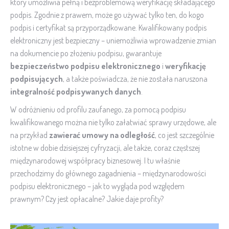
który umożliwia pełną i bezproblemową weryfikację składającego
podpis. Zgodnie z prawem, może go używać tylko ten, do kogo
podpis i certyfikat są przyporządkowane. Kwalifikowany podpis
elektroniczny jest bezpieczny – uniemożliwia wprowadzenie zmian
na dokumencie po złożeniu podpisu, gwarantuje
bezpieczeństwo podpisu elektronicznego
i
weryfikację
podpisujących
, a także poświadcza, że nie została naruszona
integralność podpisywanych danych
.
W odróżnieniu od profilu zaufanego, za pomocą podpisu
kwalifikowanego można nie tylko załatwiać sprawy urzędowe, ale
na przykład
zawierać umowy na odległość
, co jest szczególnie
istotne w dobie dzisiejszej cyfryzacji, ale także, coraz częstszej
międzynarodowej współpracy biznesowej. I tu właśnie
przechodzimy do głównego zagadnienia – międzynarodowości
podpisu elektronicznego – jak to wygląda pod względem
prawnym? Czy jest opłacalne? Jakie daje profity?