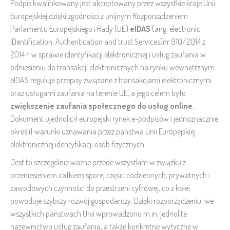
Podpis kwalifikowany jest akceptowany przez wszystkie kraje Unii
Europejskiej dzięki zgodności z unijnym Rozporządzeniem
Parlamentu Europejskiego i Rady (UE)
eIDAS
(ang. electronic
IDentification, Authentication and trust Services)nr 910/2014 z
2014 r. w sprawie identyfikacji elektronicznej i usług zaufania w
odniesieniu do transakcji elektronicznych na rynku wewnętrznym.
eIDAS reguluje przepisy związane z transakcjami elektronicznymi
oraz usługami zaufania na terenie UE, a jego celem było
zwiększenie zaufania społecznego do usł
ug online.
Dokument ujednolicił europejski rynek e-podpisów i jednoznacznie
określił warunki uznawania przez państwa Unii Europejskiej
elektronicznej identyfikacji osób fizycznych.
Jest to szczególnie ważne przede wszystkim w związku z
przeniesieniem całkiem sporej części codziennych, prywatnych i
zawodowych czynności do przestrzeni cyfrowej, co z kolei
powoduje szybszy rozwój gospodarczy. Dzięki rozporządzeniu, we
wszystkich państwach Unii wprowadzono m.in. jednolite
nazewnictwo usług zaufania, a także konkretne wytyczne w