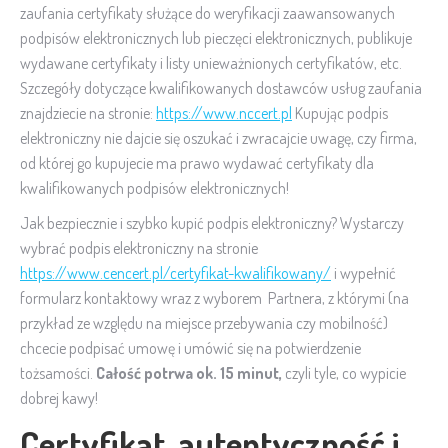
zaufania certyfikaty służące do weryfikacji zaawansowanych
podpisów elektronicznych lub pieczęci elektronicznych, publikuje
wydawane certyfikaty i listy unieważnionych certyfikatów, etc.
Szczegóły dotyczące kwalifikowanych dostawców usług zaufania
znajdziecie na stronie:
https://www.nccert.pl
Kupując podpis
elektroniczny nie dajcie się oszukać i zwracajcie uwagę, czy firma,
od której go kupujecie ma prawo wydawać certyfikaty dla
kwalifikowanych podpisów elektronicznych!
Jak bezpiecznie i szybko kupić podpis elektroniczny? Wystarczy
wybrać podpis elektroniczny na stronie
https://www.cencert.pl/certyfikat-kwalifikowany/
i wypełnić
formularz kontaktowy wraz z wyborem Partnera, z którymi (na
przykład ze względu na miejsce przebywania czy mobilność)
chcecie podpisać umowę i umówić się na potwierdzenie
tożsamości.
Całość potrwa ok. 15 minut,
czyli tyle, co wypicie
dobrej kawy!
Certyfikat, autentyczność i