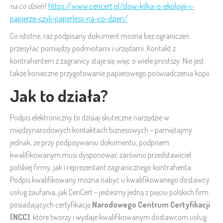
na co dzień!
:
https://www.cencert.pl/slow-kilka-o-ekologii-i-
papierze-czyli-paperless-na-co-dzien/
Co istotne, raz podpisany dokument można bez ograniczeń
przesyłać pomiędzy podmiotami i urzędami. Kontakt z
kontrahentem z zagranicy staje się więc o wiele prostszy. Nie jest
także konieczne przygotowanie papierowego poświadczenia kopii.
Jak to działa?
Podpis elektroniczny to dzisiaj skuteczne narzędzie w
międzynarodowych kontaktach biznesowych – pamiętajmy
jednak, że przy podpisywaniu dokumentu, podpisem
kwalifikowanym musi dysponować zarówno przedstawiciel
polskiej firmy, jak i reprezentant zagranicznego kontrahenta.
Podpis kwalifikowany można nabyć u kwalifikowanego dostawcy
usług zaufania, jak CenCert – jesteśmy jedną z pięciu polskich firm
posiadających certyfikację
Narodowego Centrum Certyfikacji
(NCC)
, które tworzy i wydaje kwalifikowanym dostawcom usług