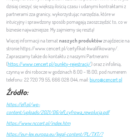
dzisiaj cieszyć się większą ilością czasu i udanymi kontraktami z
partnerami zza granicy, wykorzystując narzędzia, które w
intuicyjny i sprawdzony sposób pomagają zaoszczędzić to, co w
biznesie najważniejsze. My zajmiemy się resztą!
Więcej informacji na temat
naszych produktów
znajdziecie na
stronie https://www.cencert.pl/certyfikat-kwalifikowany/.
Zapraszamy także do kontaktu z naszymi Partnerami
(
https://www.cencert.pl/punkty-rejestracji/
) oraz z infolinią,
czynną w dni robocze w godzinach 8.00 – 18.00, pod numerem
telefonu: 22 720 79 55, 666 028 044, mail:
biuro@cencert.pl
Źródło:
https://efl.pl/wp-
content/uploads/2021/06/efl_cyfrowa_rewolucja.pdf
https://www.nccert.pl/index.htm
https://eur-lex.europa.eu/legal-content/PL/TXT/?