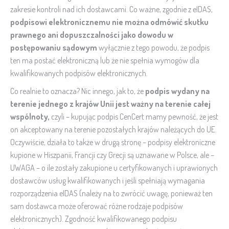
zakresie kontroli nad ich dostawcami. Co ważne, zgodnie z eIDAS,
podpisowi elektronicznemu nie można odm
ó
wić skutku
prawnego ani dopuszczalności jako dowodu w
postępowaniu sądowym
wyłącznie z tego powodu, że podpis
ten ma postać elektroniczną lub że nie spełnia wymogów dla
kwalifikowanych podpisów elektronicznych.
Co realnie to oznacza? Nic innego, jak to, że
podpis wydany na
terenie jednego z kraj
ó
w Unii jest ważny na terenie całej
wspólnoty,
czyli – kupując podpis CenCert mamy pewność, że jest
on akceptowany na terenie pozostałych krajów należących do UE.
Oczywiście, działa to także w drugą stronę – podpisy elektroniczne
kupione w Hiszpanii, Francji czy Grecji są uznawane w Polsce, ale –
UWAGA – o ile zostały zakupione u certyfikowanych i uprawionych
dostawców usług kwalifikowanych i jeśli spełniają wymagania
rozporządzenia eIDAS (należy na to zwrócić uwagę, ponieważ ten
sam dostawca może oferować różne rodzaje podpisów
elektronicznych). Zgodność kwalifikowanego podpisu