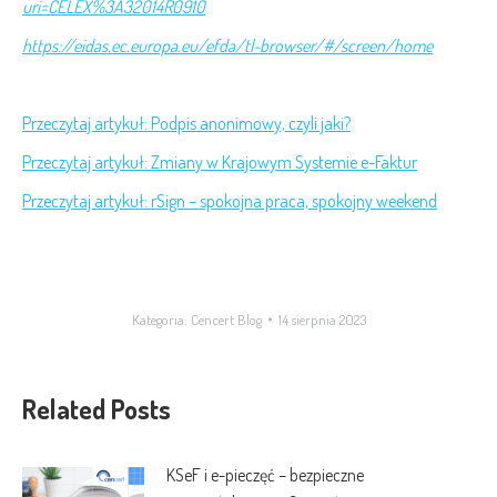
uri=CELEX%3A32014R0910
https://eidas.ec.europa.eu/efda/tl-browser/#/screen/home
Przeczytaj artykuł: Podpis anonimowy, czyli jaki?
Przeczytaj artykuł: Zmiany w Krajowym Systemie e-Faktur
Przeczytaj artykuł: rSign – spokojna praca, spokojny weekend
Kategoria:
Cencert Blog
14 sierpnia 2023
Related Posts
KSeF i e-pieczęć – bezpieczne