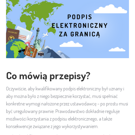
Co m
ó
wią przepisy?
Oczywiście, aby kwalifikowany podpis elektroniczny był uznany i
aby można było z niego bezpiecznie korzystać, musi spełniać
konkretne wymogi nałożone przez ustawodawcę – po prostu musi
być uregulowany prawnie. Prawodawstwo dokładnie reguluje
możliwości korzystania z podpisu elektronicznego, a także
konsekwencje związane z jego wykorzystywaniem.