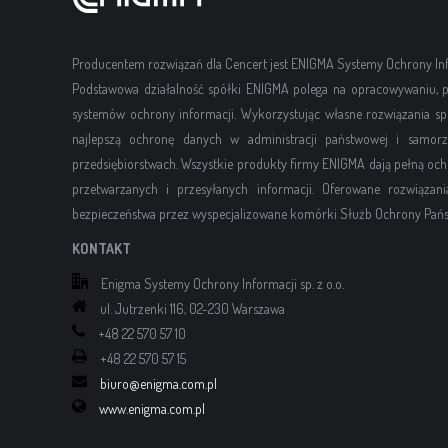
Producentem rozwiązań dla Cencert jest ENIGMA Systemy Ochrony Info
Podstawowa działalność spółki ENIGMA polega na opracowywaniu, p
systemów ochrony informacji. Wykorzystując własne rozwiązania sp
najlepszą ochronę danych w administracji państwowej i samorzą
przedsiębiorstwach. Wszystkie produkty firmy ENIGMA dają pełną oc
przetwarzanych i przesyłanych informacji. Oferowane rozwiąza
bezpieczeństwa przez wyspecjalizowane komórki Służb Ochrony Pańs
KONTAKT
Enigma Systemy Ochrony Informacji sp. z o.o.
ul. Jutrzenki 116, 02-230 Warszawa
+48 22 570 57 10
+48 22 570 57 15
biuro@enigma.com.pl
www.enigma.com.pl