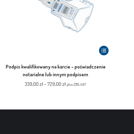
Ten
produkt
ma
Podpis kwalifikowany na karcie – poświadczenie
wiele
notarialne lub innym podpisem
wariantów.
Zakres
339,00
zł
–
729,00
zł
plus 23% VAT
Opcje
cen:
można
od
wybrać
339,00 zł
na
do
stronie
729,00 zł
produktu