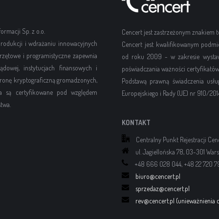
rmacji Sp. z o.o.
Cencert jest zastrzeżonym znakiem
rodukcji i wdrażaniu innowacyjnych
Cencert jest kwalifikowanym podmi
rzętowe i programistyczne zapewnia
od roku 2009 - w zakresie wystawi
dowej, instytucjach finansowych i
poświadczania ważności certyfikatów
hronę kryptograficzną gromadzonych,
Podstawą prawną świadczenia usłu
nia są certyfikowane pod względem
Europejskiego i Rady (UE) nr 910/2014
twa.
KONTAKT
Centralny Punkt Rejestracji Cen
ul. Jagiellońska 78, 03-301 War
+48 666 028 044, +48 22 720 7
biuro@cencert.pl
sprzedaz@cencert.pl
rev@cencert.pl (unieważnienia c