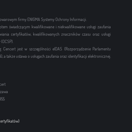
 towarowym firmy ENIGMA Systemy Ochrony Informacji.
otem świadczącym kwalifikowane i niekwalifikowane usługi zaufania
ania certyfikatów, kwalifikowanych znaczników czasu oraz usługi
 (OCSP).
g Cencert jest w szczególności eIDAS (Rozporządzenie Parlamentu
), a także ustawa o usługach zaufania oraz identyfikacji elektronicznej.
cert
szawa
955
ertyfikatów)