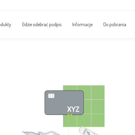
odukty
Gdzie odebrać podpis
Informacje
Do pobrania