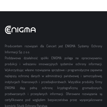
Producentem rozwiązań dla Cencert jest ENIGMA Systemy Ochrony
Informacji Sp. z o.o.
Podstawowa działalność spółki ENIGMA polega na opracowywaniu,
produkcji i wdrażaniu innowacyjnych systemów ochrony informacji.
Wykorzystując własne rozwiązania sprzętowe i programistyczne zapewnia
najlepszą ochronę danych w administracji państwowej i samorządowej,
instytucjach finansowych i przedsiębiorstwach. Wszystkie produkty firmy
ENIGMA dają pełną ochronę kryptograficzną gromadzonych,
przetwarzanych i przesyłanych informacji. Oferowane rozwiązania są
certyfikowane pod względem bezpieczeństwa przez wyspecjalizowane
komórki Służb Ochrony Państwa.