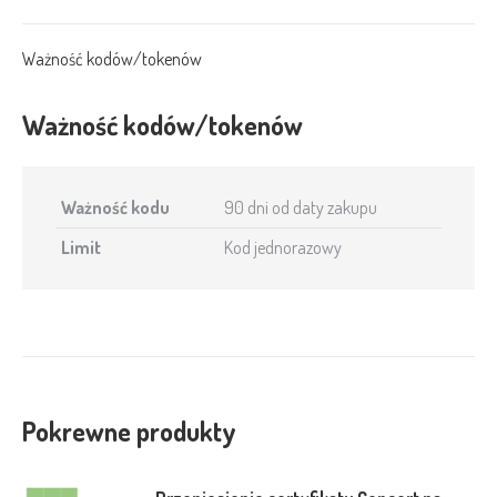
karcie
X
Facebook
Pinterest
LinkedIn
Ważność kodów/tokenów
Ważność kodów/tokenów
Ważność kodu
90 dni od daty zakupu
Limit
Kod jednorazowy
Pokrewne produkty