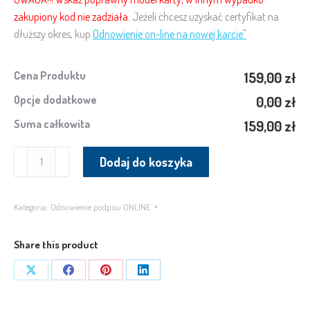
zakupiony kod nie zadziała.
Jeżeli chcesz uzyskać certyfikat na
dłuższy okres, kup
Odnowienie on-line na nowej karcie"
Cena Produktu
159,00 zł
Opcje dodatkowe
0,00 zł
Suma całkowita
159,00 zł
ilość
Dodaj do koszyka
Odnowienie
certyfikatu
kwalifikowanego
Kategoria:
Odnowienie podpisu ONLINE
Cencert
–
Share this product
ONLINE,
na
Share
Share
Share
Share
obecnej
on
on
on
on