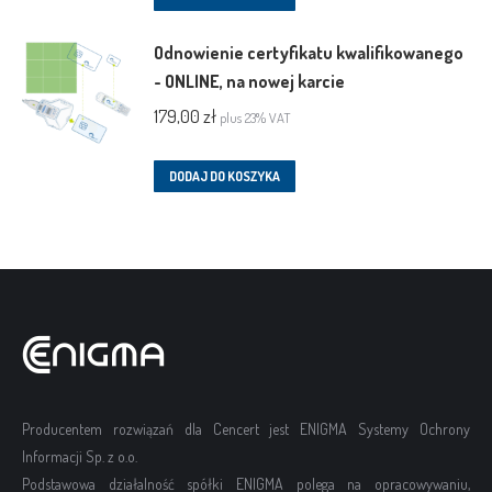
Odnowienie certyfikatu kwalifikowanego
- ONLINE, na nowej karcie
179,00
zł
plus 23% VAT
DODAJ DO KOSZYKA
Producentem rozwiązań dla Cencert jest ENIGMA Systemy Ochrony
Informacji Sp. z o.o.
Podstawowa działalność spółki ENIGMA polega na opracowywaniu,