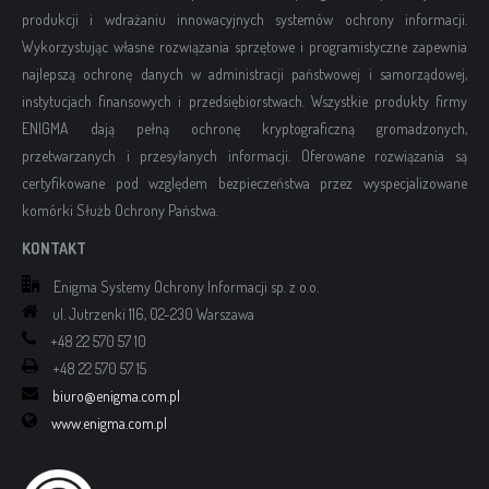
produkcji i wdrażaniu innowacyjnych systemów ochrony informacji.
Wykorzystując własne rozwiązania sprzętowe i programistyczne zapewnia
najlepszą ochronę danych w administracji państwowej i samorządowej,
instytucjach finansowych i przedsiębiorstwach. Wszystkie produkty firmy
ENIGMA dają pełną ochronę kryptograficzną gromadzonych,
przetwarzanych i przesyłanych informacji. Oferowane rozwiązania są
certyfikowane pod względem bezpieczeństwa przez wyspecjalizowane
komórki Służb Ochrony Państwa.
KONTAKT
Enigma Systemy Ochrony Informacji sp. z o.o.
ul. Jutrzenki 116, 02-230 Warszawa
+48 22 570 57 10
+48 22 570 57 15
biuro@enigma.com.pl
www.enigma.com.pl