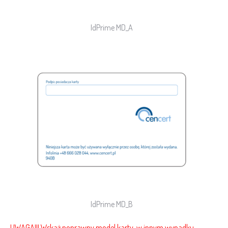
IdPrime MD_A
IdPrime MD_B
UWAGA!!! Wskaż poprawny model karty, w innym wypadku