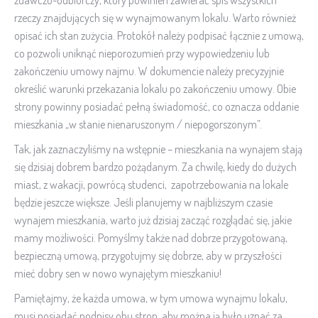
zdawczo-odbiorczy, który powinien zawierać spis wszystkich
rzeczy znajdujących się w wynajmowanym lokalu. Warto również
opisać ich stan zużycia. Protokół należy podpisać łącznie z umową,
co pozwoli uniknąć nieporozumień przy wypowiedzeniu lub
zakończeniu umowy najmu. W dokumencie należy precyzyjnie
określić warunki przekazania lokalu po zakończeniu umowy. Obie
strony powinny posiadać pełną świadomość, co oznacza oddanie
mieszkania „w stanie nienaruszonym / niepogorszonym”.
Tak, jak zaznaczyliśmy na wstępnie – mieszkania na wynajem stają
się dzisiaj dobrem bardzo pożądanym. Za chwilę, kiedy do dużych
miast, z wakacji, powrócą studenci, zapotrzebowania na lokale
będzie jeszcze większe. Jeśli planujemy w najbliższym czasie
wynajem mieszkania, warto już dzisiaj zacząć rozglądać się, jakie
mamy możliwości. Pomyślmy także nad dobrze przygotowaną,
bezpieczną umową, przygotujmy się dobrze, aby w przyszłości
mieć dobry sen w nowo wynajętym mieszkaniu!
Pamiętajmy, że każda umowa, w tym umowa wynajmu lokalu,
musi posiadać podpisy obu stron, aby można ją było uznać za