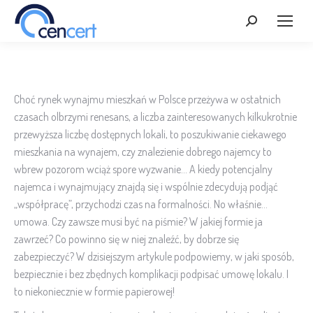
Szukaj:
Choć rynek wynajmu mieszkań w Polsce przeżywa w ostatnich
czasach olbrzymi renesans, a liczba zainteresowanych kilkukrotnie
przewyższa liczbę dostępnych lokali, to poszukiwanie ciekawego
mieszkania na wynajem, czy znalezienie dobrego najemcy to
wbrew pozorom wciąż spore wyzwanie… A kiedy potencjalny
najemca i wynajmujący znajdą się i wspólnie zdecydują podjąć
„współpracę”, przychodzi czas na formalności. No właśnie…
umowa. Czy zawsze musi być na piśmie? W jakiej formie ja
zawrzeć? Co powinno się w niej znaleźć, by dobrze się
zabezpieczyć? W dzisiejszym artykule podpowiemy, w jaki sposób,
bezpiecznie i bez zbędnych komplikacji podpisać umowę lokalu. I
to niekoniecznie w formie papierowej!