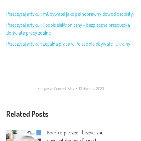
Przeczytaj artykuł: mObywatel jako pełnoprawny dowód osobisty?
Przeczytaj artykuł: Podpis elektroniczny – bezpieczna przepustka
do świata pracy zdalnej.
Przeczytaj artykuł: Legalna praca w Polsce dla obywateli Ukrainy.
wynajem mieszkania
Kategoria:
Cencert Blog
13 stycznia 2023
Related Posts
KSeF i e-pieczęć – bezpieczne
uwierzytelnienie z Cencert.