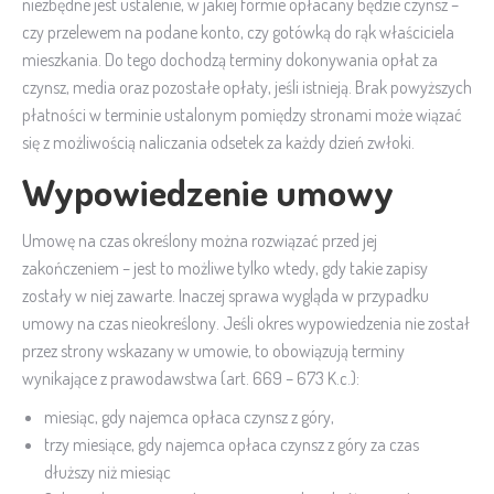
niezbędne jest ustalenie, w jakiej formie opłacany będzie czynsz –
czy przelewem na podane konto, czy gotówką do rąk właściciela
mieszkania. Do tego dochodzą terminy dokonywania opłat za
czynsz, media oraz pozostałe opłaty, jeśli istnieją. Brak powyższych
płatności w terminie ustalonym pomiędzy stronami może wiązać
się z możliwością naliczania odsetek za każdy dzień zwłoki.
Wypowiedzenie umowy
Umowę na czas określony można rozwiązać przed jej
zakończeniem – jest to możliwe tylko wtedy, gdy takie zapisy
zostały w niej zawarte. Inaczej sprawa wygląda w przypadku
umowy na czas nieokreślony. Jeśli okres wypowiedzenia nie został
przez strony wskazany w umowie, to obowiązują terminy
wynikające z prawodawstwa (art. 669 – 673 K.c.):
miesiąc, gdy najemca opłaca czynsz z góry,
trzy miesiące, gdy najemca opłaca czynsz z góry za czas
dłuższy niż miesiąc