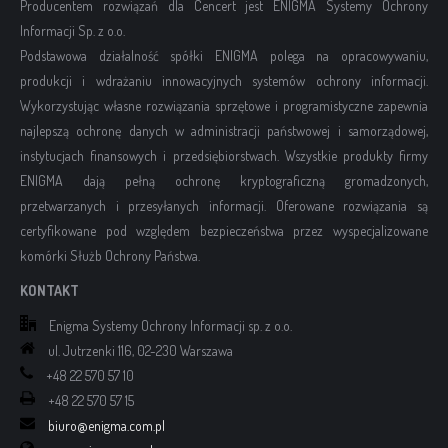
Producentem rozwiązań dla Cencert jest ENIGMA Systemy Ochrony
Informacji Sp. z o.o.
Podstawowa działalność spółki ENIGMA polega na opracowywaniu,
produkcji i wdrażaniu innowacyjnych systemów ochrony informacji.
Wykorzystując własne rozwiązania sprzętowe i programistyczne zapewnia
najlepszą ochronę danych w administracji państwowej i samorządowej,
instytucjach finansowych i przedsiębiorstwach. Wszystkie produkty firmy
ENIGMA dają pełną ochronę kryptograficzną gromadzonych,
przetwarzanych i przesyłanych informacji. Oferowane rozwiązania są
certyfikowane pod względem bezpieczeństwa przez wyspecjalizowane
komórki Służb Ochrony Państwa.
KONTAKT
Enigma Systemy Ochrony Informacji sp. z o.o.
ul. Jutrzenki 116, 02-230 Warszawa
+48 22 570 57 10
+48 22 570 57 15
biuro@enigma.com.pl