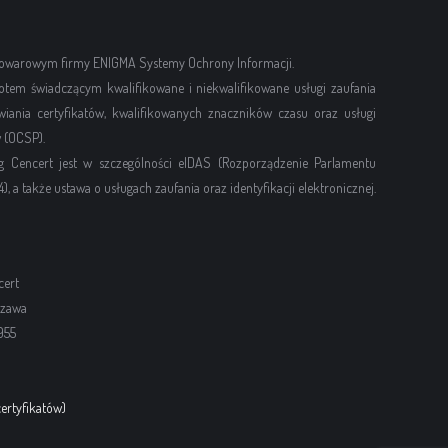
 towarowym firmy ENIGMA Systemy Ochrony Informacji.
otem świadczącym kwalifikowane i niekwalifikowane usługi zaufania
ania certyfikatów, kwalifikowanych znaczników czasu oraz usługi
 (OCSP).
g Cencert jest w szczególności eIDAS (Rozporządzenie Parlamentu
), a także ustawa o usługach zaufania oraz identyfikacji elektronicznej.
cert
szawa
955
ertyfikatów)