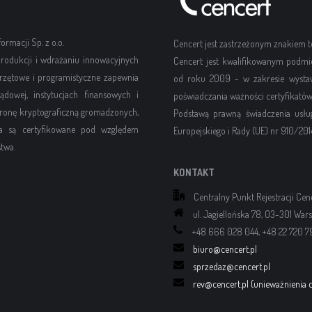
rmacji Sp. z o.o.
Cencert jest zastrzeżonym znakiem
rodukcji i wdrażaniu innowacyjnych
Cencert jest kwalifikowanym podmi
rzętowe i programistyczne zapewnia
od roku 2009 - w zakresie wystawi
dowej, instytucjach finansowych i
poświadczania ważności certyfikatów
hronę kryptograficzną gromadzonych,
Podstawą prawną świadczenia usłu
nia są certyfikowane pod względem
Europejskiego i Rady (UE) nr 910/2014
twa.
KONTAKT
Centralny Punkt Rejestracji Cen
ul. Jagiellońska 78, 03-301 War
+48 666 028 044, +48 22 720 7
biuro@cencert.pl
sprzedaz@cencert.pl
rev@cencert.pl (unieważnienia c