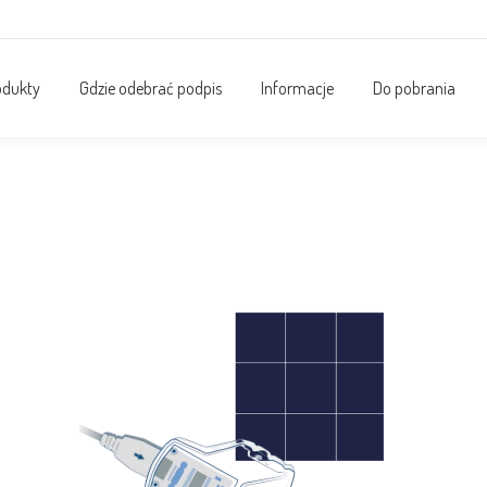
odukty
Gdzie odebrać podpis
Informacje
Do pobrania