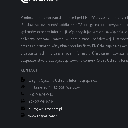
Producentem rozwiązań dla Cencert jest ENIGMA Systemy Ochrony Info
Podstawowa działalność spółki ENIGMA polega na opracowywaniu, p
systemów ochrony informacji. Wykorzystując własne rozwiązania sp
najlepszą ochronę danych w administracji państwowej i samorzą
przedsiębiorstwach. Wszystkie produkty firmy ENIGMA dają pełną oc
przetwarzanych i przesyłanych informacji. Oferowane rozwiąza
bezpieczeństwa przez wyspecjalizowane komórki Służb Ochrony Pańs
KONTAKT
Enigma Systemy Ochrony Informacji sp. z o.o.
ul. Jutrzenki 116, 02-230 Warszawa
+48 22 570 57 10
+48 22 570 57 15
biuro@enigma.com.pl
www.enigma.com.pl